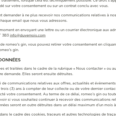
 traitement, lorsque cela est techniquement possible. Ce droit s’
ndé sur votre consentement ou sur un contrat conclu avec vous.
t demander à ne plus recevoir nos communications relatives à nos o
s chaque email que nous vous adressons.
 moment en envoyant une lettre ou un courrier électronique aux adr
2T 3B3
info@duvernois.com
s de romeo's gin, vous pouvez retirer votre consentement en cliquan
omeo's gin.
 DONNÉES
s et traitées dans le cadre de la rubrique « Nous contacter » ou au
re demande. Elles seront ensuite détruites.
voi de communications relatives aux offres, actualités et évènemen
trois (3) ans à compter de leur collecte ou de votre dernier conta
cté votre consentement. Au terme de ce délai, romeo’s gin ou tou
voir si vous souhaitez continuer à recevoir des communications rel
nées seront en outre détruites dans un délai maximum d’un mois à
 dans le cadre des cookies, traceurs et autres technologies de traça