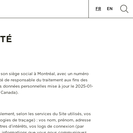
FR
EN
ITÉ
t son siège social à Montréal, avec un numéro
té de responsable du traitement aux fins des
es données personnelles mise à jour le 2025-01-
 Canada).
ement, selon les services du Site utilisés, vos
logies de traçage) : vos nom, prénom, adresse
tres d’intérêts, vos logs de connexion (par
e les informations que vous nous communiquez