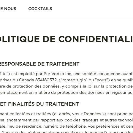
DE NOUS
COCKTAILS
LITIQUE DE CONFIDENTIAL
ESPONSABLE DE TRAITEMENT
Site") est exploité par Pur Vodka Inc, une société canadienne ayan
prises du Canada 834180572, ("romeo's gin" ou "nous") en sa quali
ère de protection des données, y compris la loi sur la protection d
e remplacement en matière de protection des données en vigueur au
ET FINALITÉS DU TRAITEMENT
t collectées et traitées (ci-après, vos « Données ») sont principal
inal (notamment par rapport aux cookies, traceurs et autres techno
ale, lieu de résidence, numéro de téléphone, vos préférences et cen
té (lorsque des réglementations spécifiques le requiert), ainsi qu