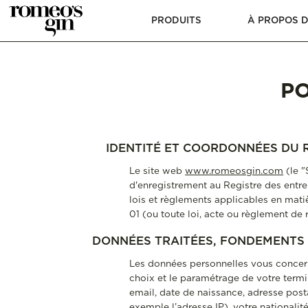
PRODUITS
À PROPOS 
PO
IDENTITÉ ET COORDONNÉES DU R
Le site web
www.romeosgin.com
(le "
d'enregistrement au Registre des entre
lois et règlements applicables en mati
01 (ou toute loi, acte ou règlement d
DONNÉES TRAITÉES, FONDEMENTS 
Les données personnelles vous concernan
choix et le paramétrage de votre term
email, date de naissance, adresse post
exemple l’adresse IP), votre nationali