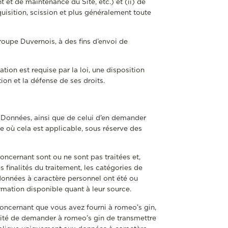
et de maintenance du Site, etc.) et (ii) de
quisition, scission et plus généralement toute
oupe Duvernois, à des fins d’envoi de
on est requise par la loi, une disposition
ion et la défense de ses droits.
s Données, ainsi que de celui d’en demander
re où cela est applicable, sous réserve des
oncernant sont ou ne sont pas traitées et,
s finalités du traitement, les catégories de
données à caractère personnel ont été ou
mation disponible quant à leur source.
concernant que vous avez fourni à romeo’s gin,
ilité de demander à romeo’s gin de transmettre