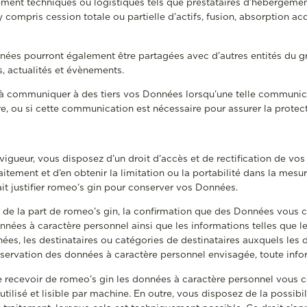
ment techniques ou logistiques tels que prestataires d’hébergement 
y compris cession totale ou partielle d’actifs, fusion, absorption ac
nées pourront également être partagées avec d’autres entités du gr
s, actualités et évènements.
à communiquer à des tiers vos Données lorsqu’une telle communicati
e, ou si cette communication est nécessaire pour assurer la protect
gueur, vous disposez d’un droit d’accès et de rectification de vo
aitement et d’en obtenir la limitation ou la portabilité dans la mesu
it justifier romeo’s gin pour conserver vos Données.
, de la part de romeo’s gin, la confirmation que des Données vous c
onnées à caractère personnel ainsi que les informations telles que le
es, les destinataires ou catégories de destinataires auxquels les 
ervation des données à caractère personnel envisagée, toute infor
de recevoir de romeo’s gin les données à caractère personnel vous 
tilisé et lisible par machine. En outre, vous disposez de la possib