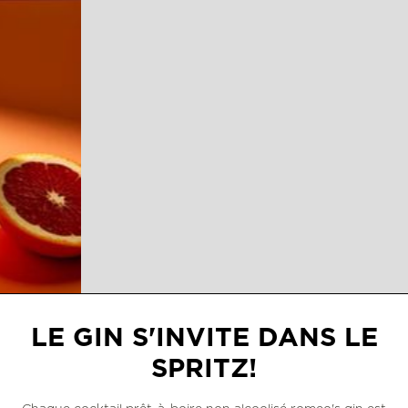
Slide 3 of 3.
LE GIN S'INVITE DANS LE
SPRITZ!